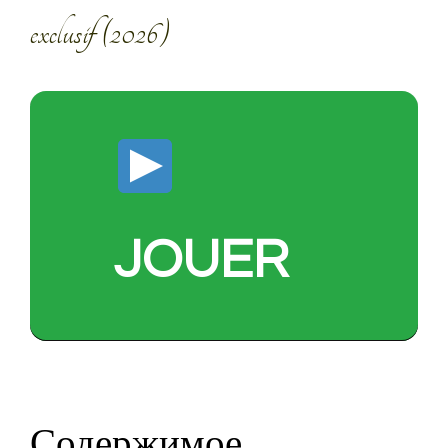
exclusif (2026)
JOUER
Содержимое