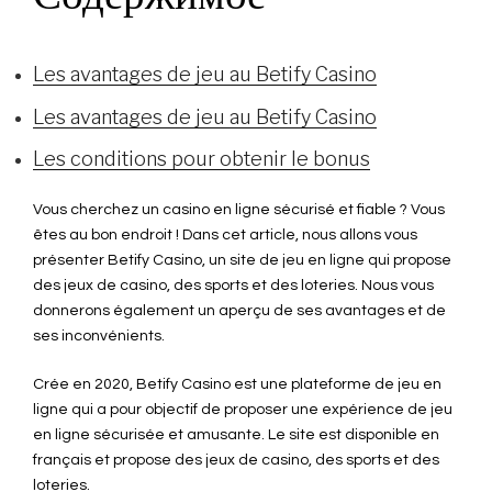
Les avantages de jeu au Betify Casino
Les avantages de jeu au Betify Casino
Les conditions pour obtenir le bonus
Vous cherchez un casino en ligne sécurisé et fiable ? Vous
êtes au bon endroit ! Dans cet article, nous allons vous
présenter Betify Casino, un site de jeu en ligne qui propose
des jeux de casino, des sports et des loteries. Nous vous
donnerons également un aperçu de ses avantages et de
ses inconvénients.
Crée en 2020, Betify Casino est une plateforme de jeu en
ligne qui a pour objectif de proposer une expérience de jeu
en ligne sécurisée et amusante. Le site est disponible en
français et propose des jeux de casino, des sports et des
loteries.