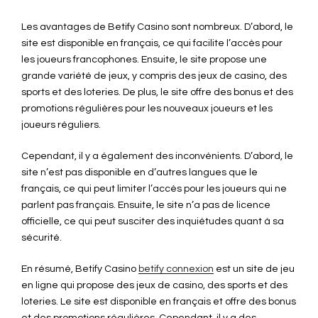
Les avantages de Betify Casino sont nombreux. D’abord, le
site est disponible en français, ce qui facilite l’accès pour
les joueurs francophones. Ensuite, le site propose une
grande variété de jeux, y compris des jeux de casino, des
sports et des loteries. De plus, le site offre des bonus et des
promotions régulières pour les nouveaux joueurs et les
joueurs réguliers.
Cependant, il y a également des inconvénients. D’abord, le
site n’est pas disponible en d’autres langues que le
français, ce qui peut limiter l’accès pour les joueurs qui ne
parlent pas français. Ensuite, le site n’a pas de licence
officielle, ce qui peut susciter des inquiétudes quant à sa
sécurité.
En résumé, Betify Casino
betify connexion
est un site de jeu
en ligne qui propose des jeux de casino, des sports et des
loteries. Le site est disponible en français et offre des bonus
et des promotions régulières. Cependant, il y a des