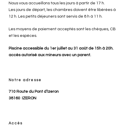
Nous vous accueillons tous les jours à partir de 17 h.
Les jours de départ, les chambres doivent être libérées à
12 h. Les petits déjeuners sont servis de 8 h à 11 h.
Les moyens de paiement acceptés sont les chèques, CB
et les espèces.
Piscine accessible du 1er juillet au 31 août de 15h à 20h.
accès autorisé aux mineurs avec un parent.
Notre adresse
710 Route du Pont d’Izeron
38160
IZERON
Accès