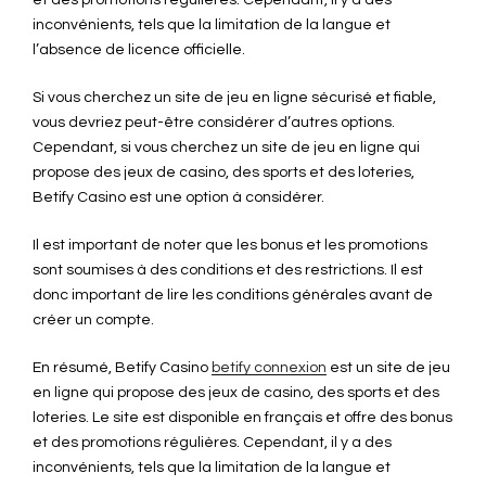
inconvénients, tels que la limitation de la langue et
l’absence de licence officielle.
Si vous cherchez un site de jeu en ligne sécurisé et fiable,
vous devriez peut-être considérer d’autres options.
Cependant, si vous cherchez un site de jeu en ligne qui
propose des jeux de casino, des sports et des loteries,
Betify Casino est une option à considérer.
Il est important de noter que les bonus et les promotions
sont soumises à des conditions et des restrictions. Il est
donc important de lire les conditions générales avant de
créer un compte.
En résumé, Betify Casino
betify connexion
est un site de jeu
en ligne qui propose des jeux de casino, des sports et des
loteries. Le site est disponible en français et offre des bonus
et des promotions régulières. Cependant, il y a des
inconvénients, tels que la limitation de la langue et