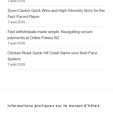
7 août 2026
Zoom Casino: Quick Wins and High‑Intensity Slots for the
Fast‑Paced Player
7 août 2026
Fast withdrawals made simple: Navigating secure
payments at Online Pokies NZ
7 août 2026
Chicken Road: Quick‑Hit Crash Game voor Snel‑Pace
Spelers
7 août 2026
Informations pratiques sur la maison d’hôtes