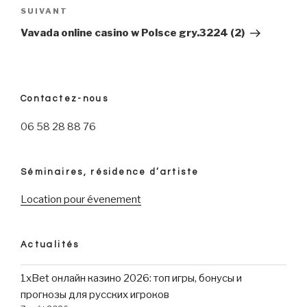
l’article
SUIVANT
Article
suivant
Vavada online casino w Polsce gry.3224 (2)
Contactez-nous
06 58 28 88 76
Séminaires, résidence d’artiste
Location pour évenement
Actualités
1xBet онлайн казино 2026: топ игры, бонусы и
прогнозы для русских игроков