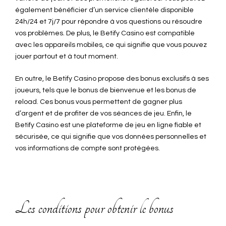
également bénéficier d’un service clientèle disponible
24h/24 et 7j/7 pour répondre à vos questions ou résoudre
vos problèmes. De plus, le Betify Casino est compatible
avec les appareils mobiles, ce qui signifie que vous pouvez
jouer partout et à tout moment.
En outre, le Betify Casino propose des bonus exclusifs à ses
joueurs, tels que le bonus de bienvenue et les bonus de
reload. Ces bonus vous permettent de gagner plus
d’argent et de profiter de vos séances de jeu. Enfin, le
Betify Casino est une plateforme de jeu en ligne fiable et
sécurisée, ce qui signifie que vos données personnelles et
vos informations de compte sont protégées.
Les conditions pour obtenir le bonus