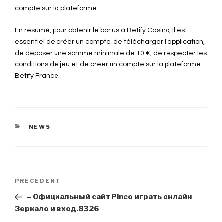
compte sur la plateforme.
En résumé, pour obtenir le bonus à Betify Casino, il est
essentiel de créer un compte, de télécharger l’application,
de déposer une somme minimale de 10 €, de respecter les
conditions de jeu et de créer un compte sur la plateforme
Betify France.
CATÉGORIES
NEWS
Navigation
PRÉCÉDENT
Article
précédent
– Официальный сайт Pinco играть онлайн
de
Зеркало и вход.8326