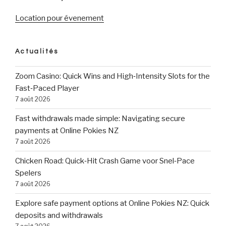
Location pour évenement
Actualités
Zoom Casino: Quick Wins and High‑Intensity Slots for the
Fast‑Paced Player
7 août 2026
Fast withdrawals made simple: Navigating secure
payments at Online Pokies NZ
7 août 2026
Chicken Road: Quick‑Hit Crash Game voor Snel‑Pace
Spelers
7 août 2026
Explore safe payment options at Online Pokies NZ: Quick
deposits and withdrawals