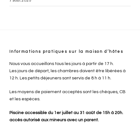
7 août 2026
Informations pratiques sur la maison d’hôtes
Nous vous accueillons tous les jours à partir de 17 h.
Les jours de départ, les chambres doivent être libérées à
12 h. Les petits déjeuners sont servis de 8 h à 11 h.
Les moyens de paiement acceptés sont les chèques, CB
et les espèces.
Piscine accessible du 1er juillet au 31 août de 15h à 20h.
accès autorisé aux mineurs avec un parent.