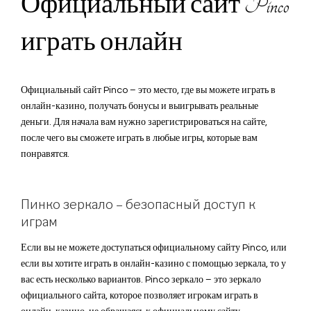
Официальный сайт Pinco
играть онлайн
Официальный сайт Pinco – это место, где вы можете играть в
онлайн-казино, получать бонусы и выигрывать реальные
деньги. Для начала вам нужно зарегистрироваться на сайте,
после чего вы сможете играть в любые игры, которые вам
понравятся.
Пинко зеркало – безопасный доступ к
играм
Если вы не можете доступаться официальному сайту Pinco, или
если вы хотите играть в онлайн-казино с помощью зеркала, то у
вас есть несколько вариантов. Pinco зеркало – это зеркало
официального сайта, которое позволяет игрокам играть в